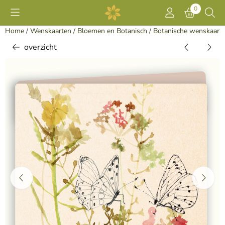
Cookievoorkeuren zijn momenteel gesloten.
0
Home
/
Wenskaarten
/
Bloemen en Botanisch
/
Botanische wenskaart
overzicht