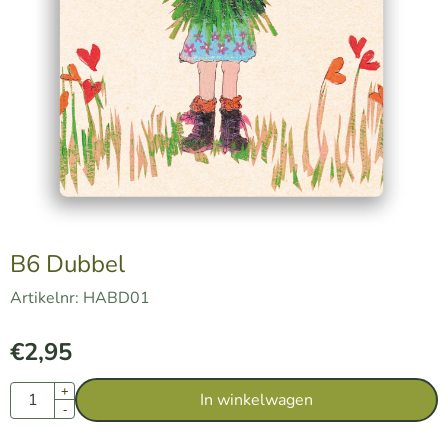
B6 Dubbel
Artikelnr:
HABD01
€
2,95
Aantal
+
In winkelwagen
-