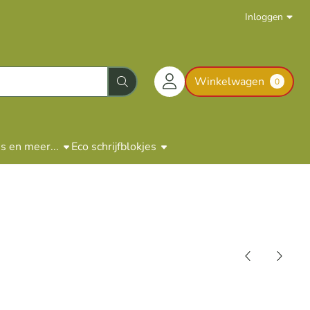
Inloggen
Winkelwagen
0
 en meer...
Eco schrijfblokjes