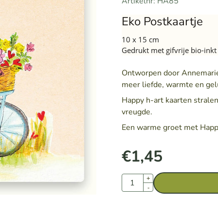
Artikelnr:
HA85
Eko Postkaartje
10 x 15 cm
Gedrukt met gifvrije bio-ink
Ontworpen door Annemarie 
meer liefde, warmte en gel
Happy h-art kaarten stralen
vreugde.
Een warme groet met Happy
€
1,45
Aantal
+
-