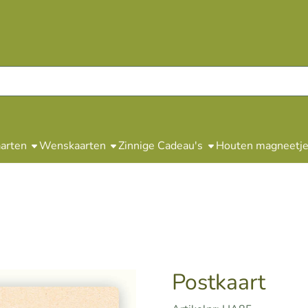
arten
Wenskaarten
Zinnige Cadeau's
Houten magneetjes
Postkaart