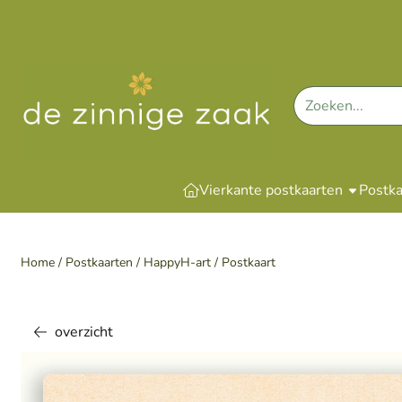
Cookievoorkeuren zijn momenteel gesloten.
Zoeken
Vierkante postkaarten
Postka
Home
/
Postkaarten
/
HappyH-art
/
Postkaart
overzicht