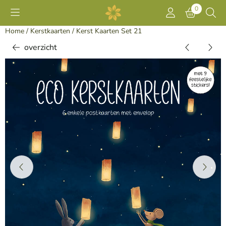
Cookievoorkeuren zijn momenteel gesloten.
0
Home
/
Kerstkaarten
/
Kerst Kaarten Set 21
overzicht